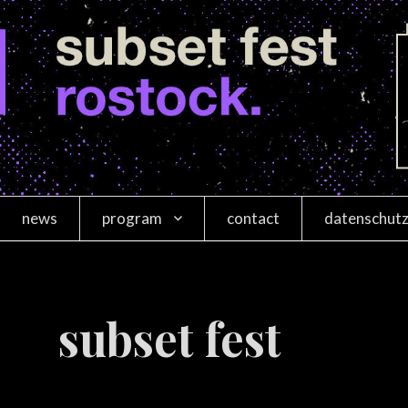
news
program
contact
datenschutz
program
program 2017
workshop anmeldung
program 2019
subset fest