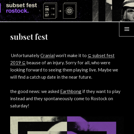
su
fe
ro
subset fest
MENÜ
Unfortunately
Cranial
won’t make it to
⊆ subset fest
2019 ⊆
beause of an injury. Sorry for all, who were
looking forward to seeing them playing live. Maybe we
will find a catch up date in the near future.
the good news: we asked
Earthbong
if they want to play
instead and they spontaneously come to Rostock on
saturday!