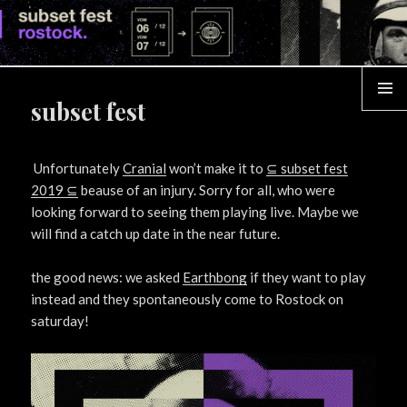
su
fe
ro
subset fest
MENÜ
Unfortunately
Cranial
won’t make it to
⊆ subset fest
2019 ⊆
beause of an injury. Sorry for all, who were
looking forward to seeing them playing live. Maybe we
will find a catch up date in the near future.
the good news: we asked
Earthbong
if they want to play
instead and they spontaneously come to Rostock on
saturday!