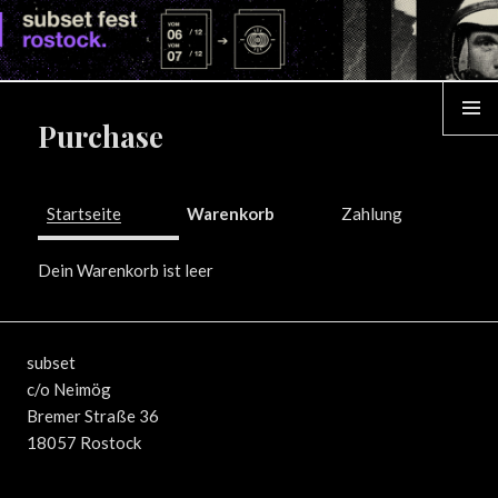
su
fe
ro
Purchase
MENÜ
Startseite
Warenkorb
Zahlung
Dein Warenkorb ist leer
subset
c/o Neimög
Bremer Straße 36
18057 Rostock